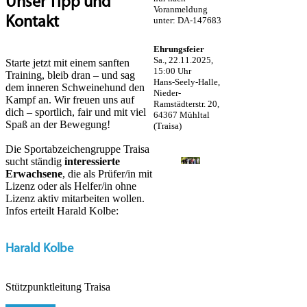
Unser Tipp und
Voranmeldung
Kontakt
unter: DA-147683
Ehrungsfeier
Sa., 22.11.2025,
Starte jetzt mit einem sanften
15:00 Uhr
Training, bleib dran – und sag
Hans-Seely-Halle,
dem inneren Schweinehund den
Nieder-
Kampf an. Wir freuen uns auf
Ramstädterstr. 20,
dich – sportlich, fair und mit viel
64367 Mühltal
Spaß an der Bewegung!
(Traisa)
Die Sportabzeichengruppe Traisa
sucht ständig
interessierte
Erwachsene
, die als Prüfer/in mit
Lizenz oder als Helfer/in ohne
Lizenz aktiv mitarbeiten wollen.
Infos erteilt Harald Kolbe:
Harald Kolbe
Stützpunktleitung Traisa