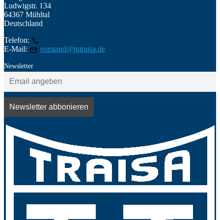
Ludwigstr. 134
64367 Mühltal
Deutschland
Telefon:
06151/145209
E-Mail:
vorstand@tgtraisa.de
Newsletter