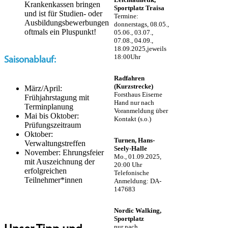
Krankenkassen bringen
Sportplatz Traisa
und ist für Studien- oder
Termine:
Ausbildungsbewerbungen
donnerstags, 08.05.,
oftmals ein Pluspunkt!
05.06., 03.07.,
07.08., 04.09.,
18.09.2025,jeweils
18:00Uhr
Saisonablauf:
Radfahren
(Kurzstrecke)
März/April:
Forsthaus Eiserne
Frühjahrstagung mit
Hand nur nach
Terminplanung
Voranmeldung über
Mai bis Oktober:
Kontakt (s.o.)
Prüfungszeitraum
Oktober:
Turnen, Hans-
Verwaltungstreffen
Seely-Halle
November: Ehrungsfeier
Mo., 01.09.2025,
mit Auszeichnung der
20:00 Uhr
erfolgreichen
Telefonische
Teilnehmer*innen
Anmeldung: DA-
147683
Nordic Walking,
Sportplatz
nur nach