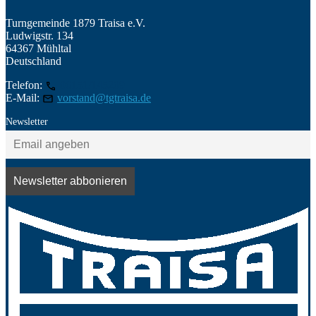
Turngemeinde 1879 Traisa e.V.
Ludwigstr. 134
64367 Mühltal
Deutschland
Telefon:
06151/145209
E-Mail:
vorstand@tgtraisa.de
Newsletter