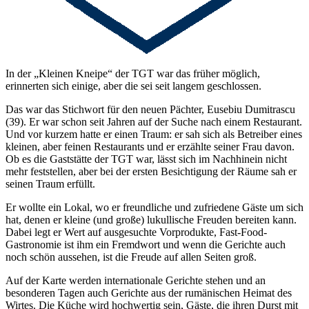
In der Facebookgruppe „Mühltal wir leben gerne hier“ kam unter
Fußballfreunden die Frage auf, wo man gesellig große Spiele auf
SKY verfolgen und dabei die Geselligkeit mit einem Bier pflegen
könne.
In der „Kleinen Kneipe“ der TGT war das früher möglich,
erinnerten sich einige, aber die sei seit langem geschlossen.
Das war das Stichwort für den neuen Pächter, Eusebiu Dumitrascu
(39). Er war schon seit Jahren auf der Suche nach einem Restaurant.
Und vor kurzem hatte er einen Traum: er sah sich als Betreiber eines
kleinen, aber feinen Restaurants und er erzählte seiner Frau davon.
Ob es die Gaststätte der TGT war, lässt sich im Nachhinein nicht
mehr feststellen, aber bei der ersten Besichtigung der Räume sah er
seinen Traum erfüllt.
Er wollte ein Lokal, wo er freundliche und zufriedene Gäste um sich
hat, denen er kleine (und große) lukullische Freuden bereiten kann.
Dabei legt er Wert auf ausgesuchte Vorprodukte, Fast-Food-
Gastronomie ist ihm ein Fremdwort und wenn die Gerichte auch
noch schön aussehen, ist die Freude auf allen Seiten groß.
Auf der Karte werden internationale Gerichte stehen und an
besonderen Tagen auch Gerichte aus der rumänischen Heimat des
Wirtes. Die Küche wird hochwertig sein, Gäste, die ihren Durst mit