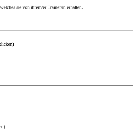
elches sie von ihrem/er Trainer/in erhalten.
klicken)
en)