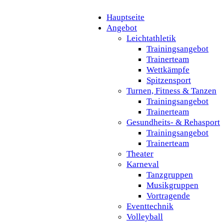
Hauptseite
Angebot
Leichtathletik
Trainingsangebot
Trainerteam
Wettkämpfe
Spitzensport
Turnen, Fitness & Tanzen
Trainingsangebot
Trainerteam
Gesundheits- & Rehasport
Trainingsangebot
Trainerteam
Theater
Karneval
Tanzgruppen
Musikgruppen
Vortragende
Eventtechnik
Volleyball