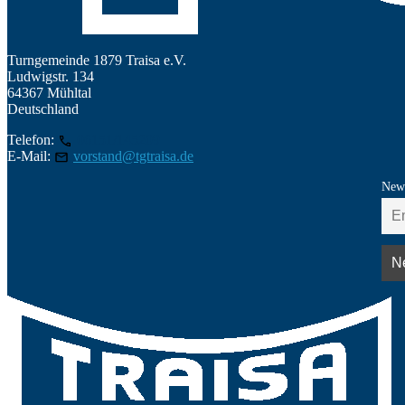
Turngemeinde 1879 Traisa e.V.
Ludwigstr. 134
64367 Mühltal
Deutschland
Telefon:
06151/145209
E-Mail:
vorstand@tgtraisa.de
News