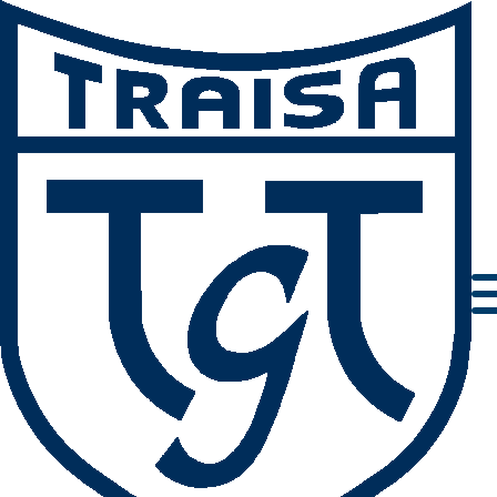
Mein Konto
Anmelden
Erforderlich
Benutzername oder E-Mail-Adresse
*
Erforderlich
Passwort
*
Angemeldet bleiben
Anmelden