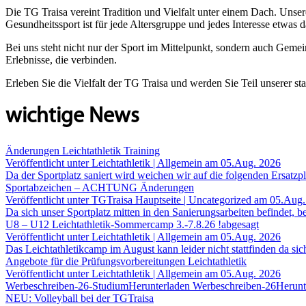
Die TG Traisa vereint Tradition und Vielfalt unter einem Dach. Unser
Gesundheitssport ist für jede Altersgruppe und jedes Interesse etwas d
Bei uns steht nicht nur der Sport im Mittelpunkt, sondern auch Gem
Erlebnisse, die verbinden.
Erleben Sie die Vielfalt der TG Traisa und werden Sie Teil unserer s
wichtige News
Änderungen Leichtathletik Training
Veröffentlicht unter Leichtathletik | Allgemein am 05.Aug. 2026
Da der Sportplatz saniert wird weichen wir auf die folgenden Ersatzpl
Sportabzeichen – ACHTUNG Änderungen
Veröffentlicht unter TGTraisa Hauptseite | Uncategorized am 05.Aug
Da sich unser Sportplatz mitten in den Sanierungsarbeiten befindet, bea
U8 – U12 Leichtathletik-Sommercamp 3.-7.8.26 !abgesagt
Veröffentlicht unter Leichtathletik | Allgemein am 05.Aug. 2026
Das Leichtathletikcamp im August kann leider nicht stattfinden da s
Angebote für die Prüfungsvorbereitungen Leichtathletik
Veröffentlicht unter Leichtathletik | Allgemein am 05.Aug. 2026
Werbeschreiben-26-StudiumHerunterladen Werbeschreiben-26Herunt
NEU: Volleyball bei der TGTraisa