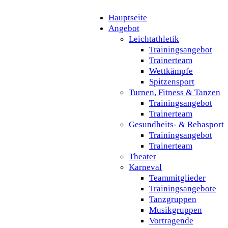
Hauptseite
Angebot
Leichtathletik
Trainingsangebot
Trainerteam
Wettkämpfe
Spitzensport
Turnen, Fitness & Tanzen
Trainingsangebot
Trainerteam
Gesundheits- & Rehasport
Trainingsangebot
Trainerteam
Theater
Karneval
Teammitglieder
Trainingsangebote
Tanzgruppen
Musikgruppen
Vortragende