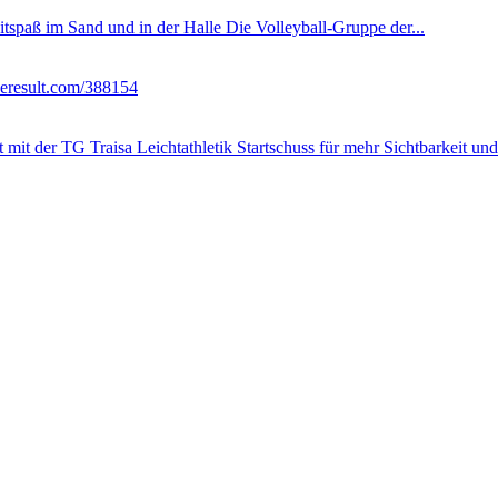
itspaß im Sand und in der Halle Die Volleyball-Gruppe der...
ceresult.com/388154
it der TG Traisa Leichtathletik Startschuss für mehr Sichtbarkeit und 