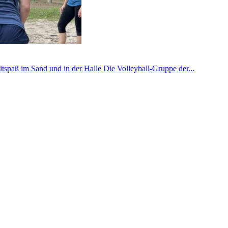
itspaß im Sand und in der Halle Die Volleyball-Gruppe der...