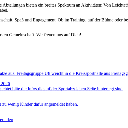
e Abteilungen bieten ein breites Spektrum an Aktivitäten: Von Leichtat
abei.
Zu unseren Abteilungen
einschaft, Spaß und Engagement. Ob im Training, auf der Bühne oder be
tarken Gemeinschaft. Wir freuen uns auf Dich!
ätze aus: Freitagsgruppe U8 weicht in die Kreissporthalle aus Freitagsg
. 2026
chtet bitte die Infos die auf der Sportabzeichen Seite hinterlegt sind
ich zu wenig Kinder dafür angemeldet haben.
erladen