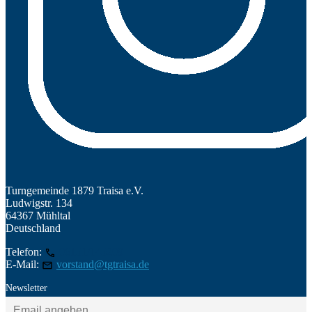
Turngemeinde 1879 Traisa e.V.
Ludwigstr. 134
64367 Mühltal
Deutschland
Telefon:
06151/145209
E-Mail:
vorstand@tgtraisa.de
Newsletter