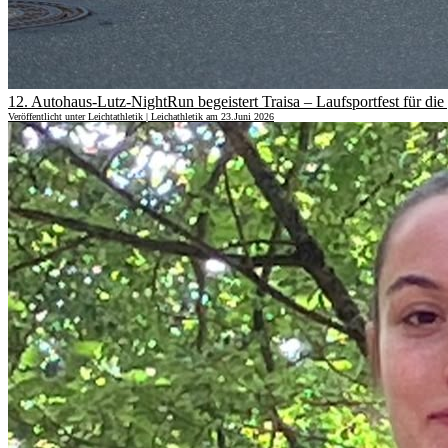
12. Autohaus-Lutz-NightRun begeistert Traisa – Laufsportfest für die
Veröffentlicht unter Leichtathletik | Leichathletik am 23.Juni 2026