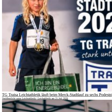
TG Traisa Leichtathletik läuft beim Merck-Stadtlauf zu sechs Podestp
Veröffentlicht unter Leichtathletik | Leichathletik am 21.Juli 2026