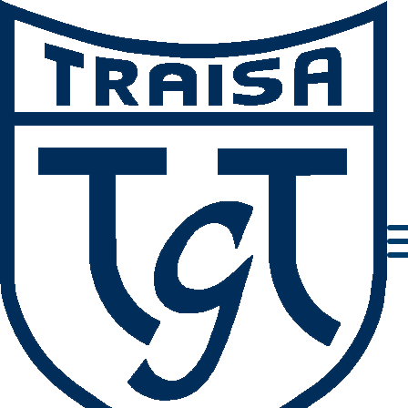
Hessische Meisterschaften der Staffeln in
Wetzlar – TG Traisa Staffeln begeistern mit
Top-Leistungen