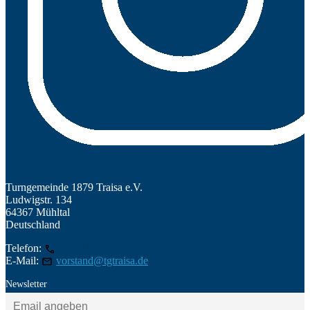
Turngemeinde 1879 Traisa e.V.
Ludwigstr. 134
64367 Mühltal
Deutschland
Telefon:
06151/145209
E-Mail:
vorstand@tgtraisa.de
Newsletter