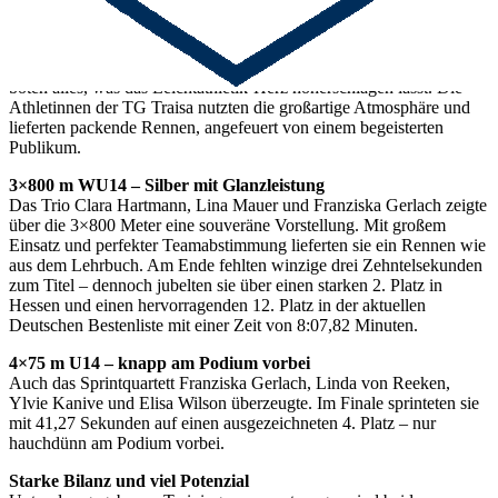
Strahlender Sonnenschein, starke Konkurrenz und eine mitreißende
Stimmung – die Hessischen Meisterschaften der Staffeln in Wetzlar
boten alles, was das Leichtathletik-Herz höherschlagen lässt. Die
Athletinnen der TG Traisa nutzten die großartige Atmosphäre und
lieferten packende Rennen, angefeuert von einem begeisterten
Publikum.
3×800 m WU14 – Silber mit Glanzleistung
Das Trio Clara Hartmann, Lina Mauer und Franziska Gerlach zeigte
über die 3×800 Meter eine souveräne Vorstellung. Mit großem
Einsatz und perfekter Teamabstimmung lieferten sie ein Rennen wie
aus dem Lehrbuch. Am Ende fehlten winzige drei Zehntelsekunden
zum Titel – dennoch jubelten sie über einen starken 2. Platz in
Hessen und einen hervorragenden 12. Platz in der aktuellen
Deutschen Bestenliste mit einer Zeit von 8:07,82 Minuten.
4×75 m U14 – knapp am Podium vorbei
Auch das Sprintquartett Franziska Gerlach, Linda von Reeken,
Ylvie Kanive und Elisa Wilson überzeugte. Im Finale sprinteten sie
mit 41,27 Sekunden auf einen ausgezeichneten 4. Platz – nur
hauchdünn am Podium vorbei.
Starke Bilanz und viel Potenzial