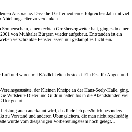
leinen Ansprache. Dass die TGT erneut ein erfolgreiches Jahr mit viel
n Abteilungsleiter zu verdanken.
 Sonnenschein, einem echten Großherzogwetter halt, ging es in einer
01 von Mühltaler Bürgern wieder aufgebaut. Entstanden ist ein
eben verschränkte Fenster lassen nur gedämpftes Licht ein.
e Luft und waren mit Köstlichkeiten besteckt. Ein Fest für Augen und
Vereinsgaststätte, der Kleinen Kneipe an der Hans-Seely-Halle, ging.
ie Wirtsleute Dieter und Gudrun hatten bis in die Abendstunden viel
GTler geehrt.
Leistung auch anerkannt wird, das finde ich persönlich besonders
takt zu Vorstand und anderen Übungsleitern, die man nicht regelmäßig
e Latte wurde vom diesjährigen Vorbereitungsteam hoch gelegt…