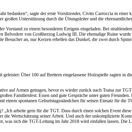
r bedanken“, sagte der erste Vorsitzender, Civito Carroccia in einer k
der großen Unterstützung durch die Übungsleiter und die ehrenamtliche
er Vorstand zu einem besonderen Ereignis eingeladen. Bei strahlendem
 Belvedere von Großherzog Ludwig III. Die ehemalige Ruine wurde 20
 Besucher an, nur Kerzen erhellen das Dunkel, die zwei durch Spinnw
 geleistet: Über 100 auf Brettern eingelassene Holzspieße ragten in di
ative auf Armen getragen, bevor es wieder zurück nach Traisa zur TGT-
roßen Familienfest: Essen und gute Gespräche unter guten Freunden. D
mit einem spontanen Geburtstagsständchen für seinen Einsatz für die T
? „Ich arbeite gern für die TGT. Dass durch einen solchen Event diese 
über die Wertschätzung seiner Arbeit. Und auch der unkomplizierte Kon
annt, was sich die TGT-Leitung im Jahr 2018 wird einfallen lassen. Di