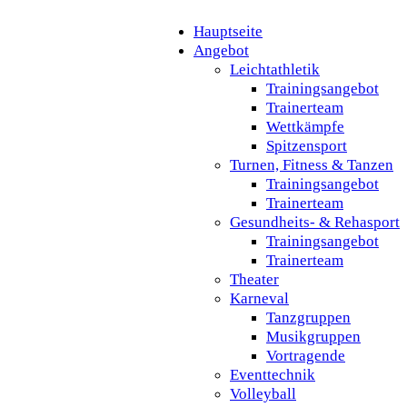
Hauptseite
Angebot
Leichtathletik
Trainingsangebot
Trainerteam
Wettkämpfe
Spitzensport
Turnen, Fitness & Tanzen
Trainingsangebot
Trainerteam
Gesundheits- & Rehasport
Trainingsangebot
Trainerteam
Theater
Karneval
Tanzgruppen
Musikgruppen
Vortragende
Eventtechnik
Volleyball