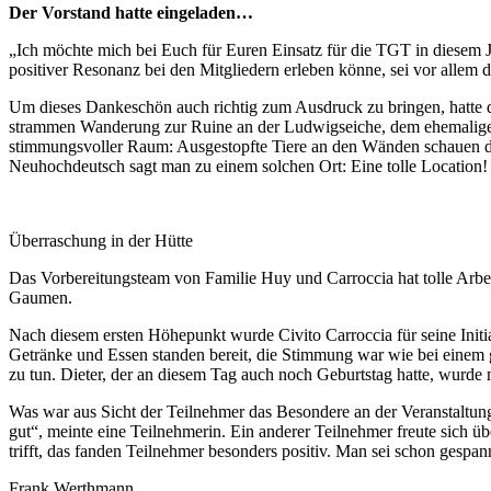
Der Vorstand hatte eingeladen…
„Ich möchte mich bei Euch für Euren Einsatz für die TGT in diesem Jah
positiver Resonanz bei den Mitgliedern erleben könne, sei vor allem 
Um dieses Dankeschön auch richtig zum Ausdruck zu bringen, hatte d
strammen Wanderung zur Ruine an der Ludwigseiche, dem ehemaligen
stimmungsvoller Raum: Ausgestopfte Tiere an den Wänden schauen die
Neuhochdeutsch sagt man zu einem solchen Ort: Eine tolle Location!
Überraschung in der Hütte
Das Vorbereitungsteam von Familie Huy und Carroccia hat tolle Arbeit
Gaumen.
Nach diesem ersten Höhepunkt wurde Civito Carroccia für seine Initi
Getränke und Essen standen bereit, die Stimmung war wie bei einem g
zu tun. Dieter, der an diesem Tag auch noch Geburtstag hatte, wurde 
Was war aus Sicht der Teilnehmer das Besondere an der Veranstaltung
gut“, meinte eine Teilnehmerin. Ein anderer Teilnehmer freute sich 
trifft, das fanden Teilnehmer besonders positiv. Man sei schon gesp
Frank Werthmann