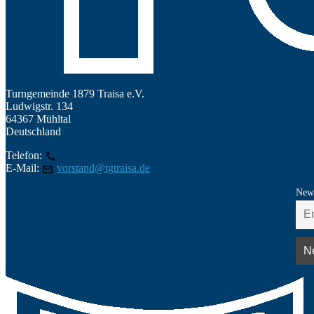
Turngemeinde 1879 Traisa e.V.
Ludwigstr. 134
64367 Mühltal
Deutschland
Telefon:
06151/145209
E-Mail:
vorstand@tgtraisa.de
News