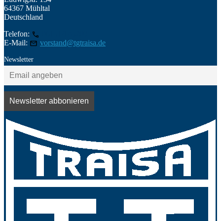
64367 Mühltal
Deutschland
Telefon:
06151/145209
E-Mail:
vorstand@tgtraisa.de
Newsletter