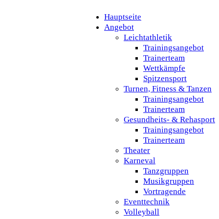
Hauptseite
Angebot
Leichtathletik
Trainingsangebot
Trainerteam
Wettkämpfe
Spitzensport
Turnen, Fitness & Tanzen
Trainingsangebot
Trainerteam
Gesundheits- & Rehasport
Trainingsangebot
Trainerteam
Theater
Karneval
Tanzgruppen
Musikgruppen
Vortragende
Eventtechnik
Volleyball