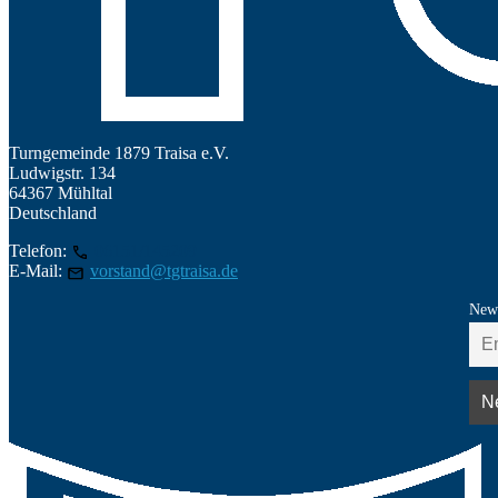
Turngemeinde 1879 Traisa e.V.
Ludwigstr. 134
64367 Mühltal
Deutschland
Telefon:
06151/145209
E-Mail:
vorstand@tgtraisa.de
News