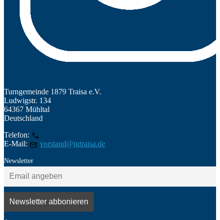
Turngemeinde 1879 Traisa e.V.
Ludwigstr. 134
64367 Mühltal
Deutschland
Telefon:
06151/145209
E-Mail:
vorstand@tgtraisa.de
Newsletter