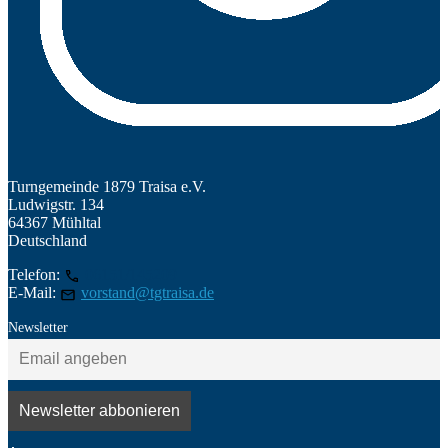
Turngemeinde 1879 Traisa e.V.
Ludwigstr. 134
64367 Mühltal
Deutschland
Telefon:
06151/145209
E-Mail:
vorstand@tgtraisa.de
Newsletter