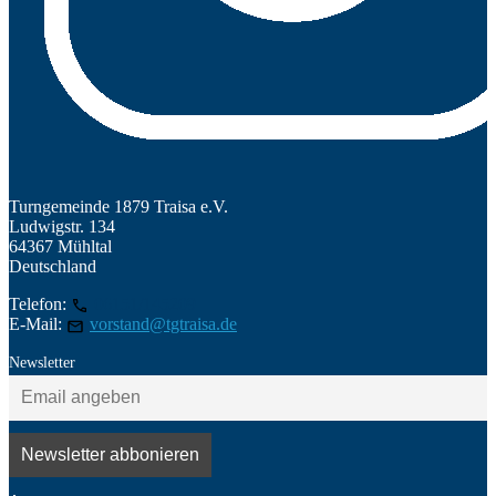
Turngemeinde 1879 Traisa e.V.
Ludwigstr. 134
64367 Mühltal
Deutschland
Telefon:
06151/145209
E-Mail:
vorstand@tgtraisa.de
Newsletter