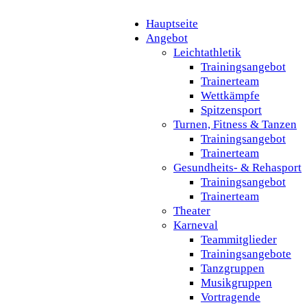
Hauptseite
Angebot
Leichtathletik
Trainingsangebot
Trainerteam
Wettkämpfe
Spitzensport
Turnen, Fitness & Tanzen
Trainingsangebot
Trainerteam
Gesundheits- & Rehasport
Trainingsangebot
Trainerteam
Theater
Karneval
Teammitglieder
Trainingsangebote
Tanzgruppen
Musikgruppen
Vortragende