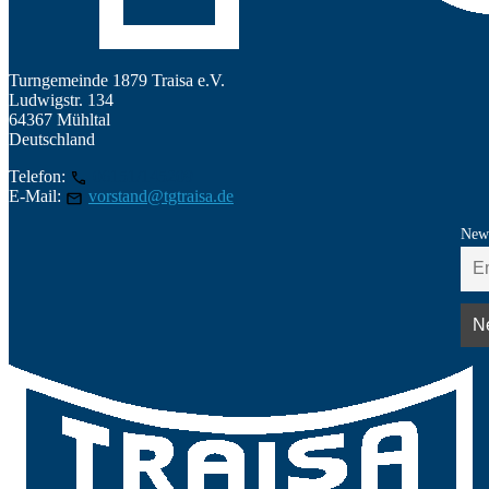
Turngemeinde 1879 Traisa e.V.
Ludwigstr. 134
64367 Mühltal
Deutschland
Telefon:
06151/145209
E-Mail:
vorstand@tgtraisa.de
News