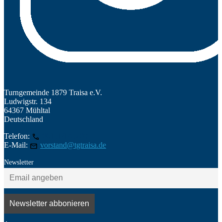
Turngemeinde 1879 Traisa e.V.
Ludwigstr. 134
64367 Mühltal
Deutschland
Telefon:
06151/145209
E-Mail:
vorstand@tgtraisa.de
Newsletter