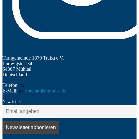
Turngemeinde 1879 Traisa e.V.
Ludwigstr. 134
64367 Mühltal
Deutschland
Telefon:
06151/145209
E-Mail:
vorstand@tgtraisa.de
Newsletter