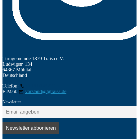
Turngemeinde 1879 Traisa e.V.
Ludwigstr. 134
64367 Mühltal
Deutschland
Telefon:
06151/145209
E-Mail:
vorstand@tgtraisa.de
Newsletter