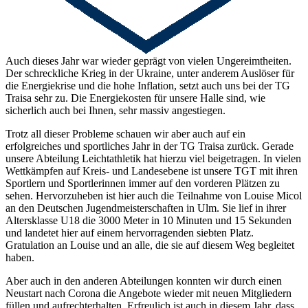
Traisa,
ja, es ist schon wieder soweit. Das Jahr verging wieder so schnell
und Weihnachten und der Jahreswechsel stehen vor der Tür.
Auch dieses Jahr war wieder geprägt von vielen Ungereimtheiten.
Der schreckliche Krieg in der Ukraine, unter anderem Auslöser für
die Energiekrise und die hohe Inflation, setzt auch uns bei der TG
Traisa sehr zu. Die Energiekosten für unsere Halle sind, wie
sicherlich auch bei Ihnen, sehr massiv angestiegen.
Trotz all dieser Probleme schauen wir aber auch auf ein
erfolgreiches und sportliches Jahr in der TG Traisa zurück. Gerade
unsere Abteilung Leichtathletik hat hierzu viel beigetragen. In vielen
Wettkämpfen auf Kreis- und Landesebene ist unsere TGT mit ihren
Sportlern und Sportlerinnen immer auf den vorderen Plätzen zu
sehen. Hervorzuheben ist hier auch die Teilnahme von Louise Micol
an den Deutschen Jugendmeisterschaften in Ulm. Sie lief in ihrer
Altersklasse U18 die 3000 Meter in 10 Minuten und 15 Sekunden
und landetet hier auf einem hervorragenden siebten Platz.
Gratulation an Louise und an alle, die sie auf diesem Weg begleitet
haben.
Aber auch in den anderen Abteilungen konnten wir durch einen
Neustart nach Corona die Angebote wieder mit neuen Mitgliedern
füllen und aufrechterhalten. Erfreulich ist auch in diesem Jahr, dass